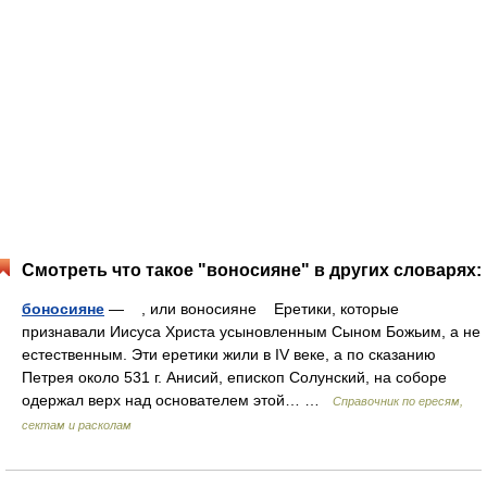
Смотреть что такое "воносияне" в других словарях:
боносияне
— , или воносияне Еретики, которые
признавали Иисуса Христа усыновленным Сыном Божьим, а не
естественным. Эти еретики жили в IV веке, а по сказанию
Петрея около 531 г. Анисий, епископ Солунский, на соборе
одержал верх над основателем этой… …
Справочник по ересям,
сектам и расколам